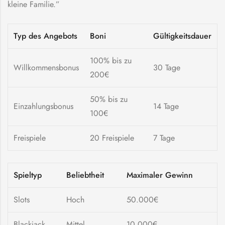
kleine Familie.”
Typ des Angebots
Boni
Gültigkeitsdauer
100% bis zu
Willkommensbonus
30 Tage
200€
50% bis zu
Einzahlungsbonus
14 Tage
100€
Freispiele
20 Freispiele
7 Tage
Spieltyp
Beliebtheit
Maximaler Gewinn
Slots
Hoch
50.000€
Blackjack
Mittel
10.000€