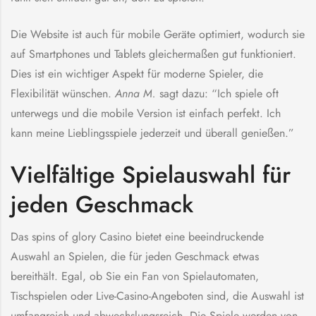
Die Website ist auch für mobile Geräte optimiert, wodurch sie
auf Smartphones und Tablets gleichermaßen gut funktioniert.
Dies ist ein wichtiger Aspekt für moderne Spieler, die
Flexibilität wünschen.
Anna M.
sagt dazu: “Ich spiele oft
unterwegs und die mobile Version ist einfach perfekt. Ich
kann meine Lieblingsspiele jederzeit und überall genießen.”
Vielfältige Spielauswahl für
jeden Geschmack
Das spins of glory Casino bietet eine beeindruckende
Auswahl an Spielen, die für jeden Geschmack etwas
bereithält. Egal, ob Sie ein Fan von Spielautomaten,
Tischspielen oder Live-Casino-Angeboten sind, die Auswahl ist
umfangreich und abwechslungsreich. Die Spiele werden von