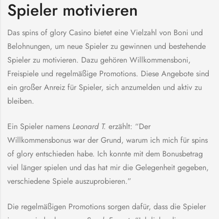
Spieler motivieren
Das spins of glory Casino bietet eine Vielzahl von Boni und
Belohnungen, um neue Spieler zu gewinnen und bestehende
Spieler zu motivieren. Dazu gehören Willkommensboni,
Freispiele und regelmäßige Promotions. Diese Angebote sind
ein großer Anreiz für Spieler, sich anzumelden und aktiv zu
bleiben.
Ein Spieler namens
Leonard T.
erzählt: “Der
Willkommensbonus war der Grund, warum ich mich für spins
of glory entschieden habe. Ich konnte mit dem Bonusbetrag
viel länger spielen und das hat mir die Gelegenheit gegeben,
verschiedene Spiele auszuprobieren.”
Die regelmäßigen Promotions sorgen dafür, dass die Spieler