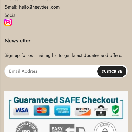
E-mail:
hello@neevdesi.com
Social
Newsletter
Sign up for our mailing list to get latest Updates and offers.