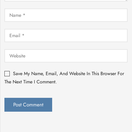
Save My Name, Email, And Website In This Browser For
The Next Time I Comment.