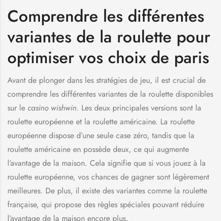
Comprendre les différentes
variantes de la roulette pour
optimiser vos choix de paris
Avant de plonger dans les stratégies de jeu, il est crucial de
comprendre les différentes variantes de la roulette disponibles
sur le
casino wishwin
. Les deux principales versions sont la
roulette européenne et la roulette américaine. La roulette
européenne dispose d’une seule case zéro, tandis que la
roulette américaine en possède deux, ce qui augmente
l’avantage de la maison. Cela signifie que si vous jouez à la
roulette européenne, vos chances de gagner sont légèrement
meilleures. De plus, il existe des variantes comme la roulette
française, qui propose des règles spéciales pouvant réduire
l’avantage de la maison encore plus.