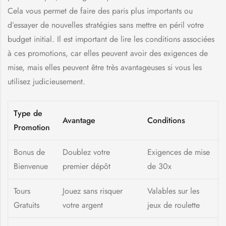
Cela vous permet de faire des paris plus importants ou
d’essayer de nouvelles stratégies sans mettre en péril votre
budget initial. Il est important de lire les conditions associées
à ces promotions, car elles peuvent avoir des exigences de
mise, mais elles peuvent être très avantageuses si vous les
utilisez judicieusement.
Type de
Avantage
Conditions
Promotion
Bonus de
Doublez votre
Exigences de mise
Bienvenue
premier dépôt
de 30x
Tours
Jouez sans risquer
Valables sur les
Gratuits
votre argent
jeux de roulette