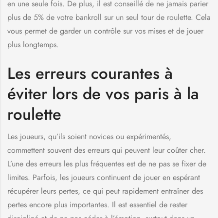
en une seule fois. De plus, il est conseillé de ne jamais parier
plus de 5% de votre bankroll sur un seul tour de roulette. Cela
vous permet de garder un contrôle sur vos mises et de jouer
plus longtemps.
Les erreurs courantes à
éviter lors de vos paris à la
roulette
Les joueurs, qu’ils soient novices ou expérimentés,
commettent souvent des erreurs qui peuvent leur coûter cher.
L’une des erreurs les plus fréquentes est de ne pas se fixer de
limites. Parfois, les joueurs continuent de jouer en espérant
récupérer leurs pertes, ce qui peut rapidement entraîner des
pertes encore plus importantes. Il est essentiel de rester