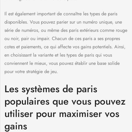
Il est également important de connaître les types de paris
disponibles. Vous pouvez parier sur un numéro unique, une
série de numéros, ou même des paris extérieurs comme rouge
ou noir, pair ou impair. Chacun de ces paris a ses propres
cotes et paiements, ce qui affecte vos gains potentiels. Ainsi,
en choisissant la variante et les types de paris qui vous
conviennent le mieux, vous pouvez établir une base solide
pour votre stratégie de jeu.
Les systèmes de paris
populaires que vous pouvez
utiliser pour maximiser vos
gains