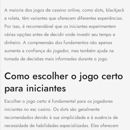
A maioria dos jogos de cassino online, como slots, blackjack
e roleta, têm variantes que oferecem diferentes experiências.
Por isso, é recomendável que os iniciantes experimentem
várias opções antes de decidir onde investir seu tempo e
dinheiro. A compreensão dos fundamentos não apenas
aumenta a confiança do jogador, mas também ajuda na
tomada de decisões mais informadas durante o jogo.
Como escolher o jogo certo
para iniciantes
Escolher o jogo certo é fundamental para os jogadores
iniciantes no esc casino. Os slots são geralmente
recomendados devido à sua simplicidade e à ausência de
necessidade de habilidades especializadas. Eles oferecem