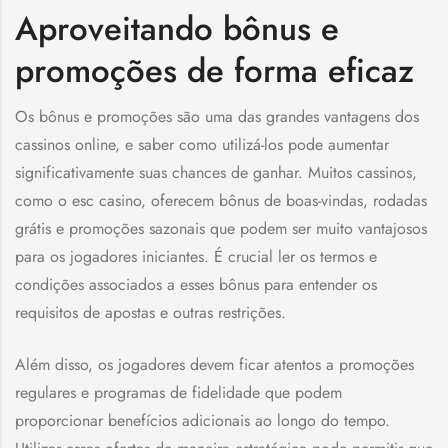
Aproveitando bônus e
promoções de forma eficaz
Os bônus e promoções são uma das grandes vantagens dos
cassinos online, e saber como utilizá-los pode aumentar
significativamente suas chances de ganhar. Muitos cassinos,
como o esc casino, oferecem bônus de boas-vindas, rodadas
grátis e promoções sazonais que podem ser muito vantajosos
para os jogadores iniciantes. É crucial ler os termos e
condições associados a esses bônus para entender os
requisitos de apostas e outras restrições.
Além disso, os jogadores devem ficar atentos a promoções
regulares e programas de fidelidade que podem
proporcionar benefícios adicionais ao longo do tempo.