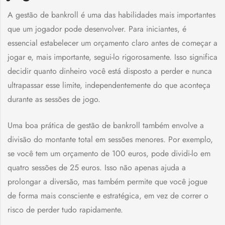
A gestão de bankroll é uma das habilidades mais importantes
que um jogador pode desenvolver. Para iniciantes, é
essencial estabelecer um orçamento claro antes de começar a
jogar e, mais importante, segui-lo rigorosamente. Isso significa
decidir quanto dinheiro você está disposto a perder e nunca
ultrapassar esse limite, independentemente do que aconteça
durante as sessões de jogo.
Uma boa prática de gestão de bankroll também envolve a
divisão do montante total em sessões menores. Por exemplo,
se você tem um orçamento de 100 euros, pode dividi-lo em
quatro sessões de 25 euros. Isso não apenas ajuda a
prolongar a diversão, mas também permite que você jogue
de forma mais consciente e estratégica, em vez de correr o
risco de perder tudo rapidamente.