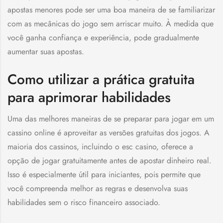
apostas menores pode ser uma boa maneira de se familiarizar
com as mecânicas do jogo sem arriscar muito. À medida que
você ganha confiança e experiência, pode gradualmente
aumentar suas apostas.
Como utilizar a prática gratuita
para aprimorar habilidades
Uma das melhores maneiras de se preparar para jogar em um
cassino online é aproveitar as versões gratuitas dos jogos. A
maioria dos cassinos, incluindo o esc casino, oferece a
opção de jogar gratuitamente antes de apostar dinheiro real.
Isso é especialmente útil para iniciantes, pois permite que
você compreenda melhor as regras e desenvolva suas
habilidades sem o risco financeiro associado.