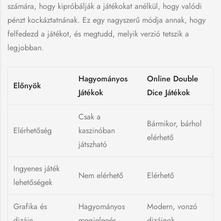
számára, hogy kipróbálják a játékokat anélkül, hogy valódi
pénzt kockáztatnának. Ez egy nagyszerű módja annak, hogy
felfedezd a játékot, és megtudd, melyik verzió tetszik a
legjobban.
Hagyományos
Online Double
Előnyök
Játékok
Dice Játékok
Csak a
Bármikor, bárhol
Elérhetőség
kaszinóban
elérhető
játszható
Ingyenes játék
Nem elérhető
Elérhető
lehetőségek
Grafika és
Hagyományos
Modern, vonzó
dizájn
megjelenés
dizájnok