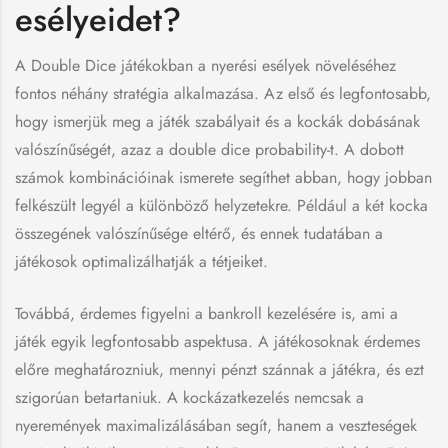
esélyeidet?
A Double Dice játékokban a nyerési esélyek növeléséhez
fontos néhány stratégia alkalmazása. Az első és legfontosabb,
hogy ismerjük meg a játék szabályait és a kockák dobásának
valószínűségét, azaz a double dice probability-t. A dobott
számok kombinációinak ismerete segíthet abban, hogy jobban
felkészült legyél a különböző helyzetekre. Például a két kocka
összegének valószínűsége eltérő, és ennek tudatában a
játékosok optimalizálhatják a tétjeiket.
Továbbá, érdemes figyelni a bankroll kezelésére is, ami a
játék egyik legfontosabb aspektusa. A játékosoknak érdemes
előre meghatározniuk, mennyi pénzt szánnak a játékra, és ezt
szigorúan betartaniuk. A kockázatkezelés nemcsak a
nyeremények maximalizálásában segít, hanem a veszteségek